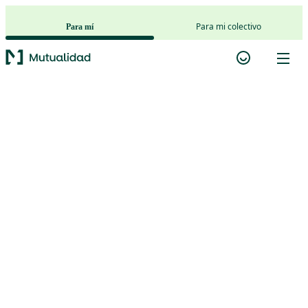
Saltar al contenido principal
Para mi colectivo
Para mí
Plan Ahorro Suma
Ahorro
+
Mutualidad
{{productName}}
En Mutualidad creemos que la constancia es el
mejor aliado del ahorro. Por eso hemos
diseñado el
Plan Ahorro Suma+
, un producto
de medio y largo plazo que combina
rentabilidad y flexibilidad.
La tranquilidad de un plan a 10 años, con
posibilidad de rescate y cobertura de
fallecimiento.