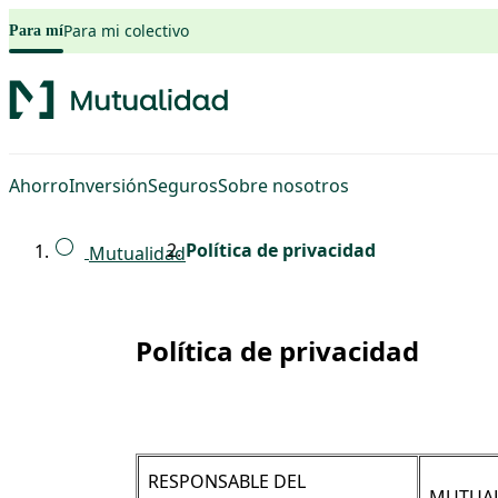
Saltar al contenido principal
Para mi colectivo
Para mí
Ahorro
Inversión
Seguros
Sobre nosotros
Política de privacidad
Mutualidad
Política de privacidad
RESPONSABLE DEL
MUTUALI