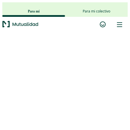
Saltar al contenido principal
Para mi colectivo
Para mí
Plan Ahorro
Ahorro
Multiplica
Mutualidad
{{productName}}
{{largeDescription}}
Desde 1.000€
El primer paso