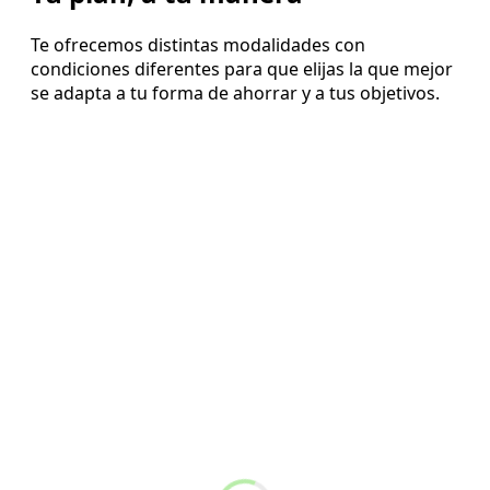
Te ofrecemos distintas modalidades con
condiciones diferentes para que elijas la que mejor
se adapta a tu forma de ahorrar y a tus objetivos.
3 años
4% rentabilidad bruta anual garantizada a
3 años*
¡Obtendrás un 10,78% de rentabilidad neta
acumulada a los 3 años una vez descontados los
gastos de gestión (0,5% anual) y la prima de riesgo
(en función de la edad)!**