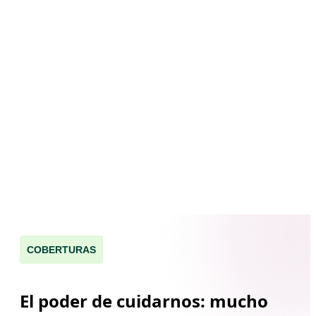
Descárgate el documento de datos
fundamentales del Plan Ahorro Multiplica aquí
* Rentabilidad bruta garantizada siempre que se mantenga la
inversión durante ese periodo. En caso de rescate anticipado, el
valor de rescate estará sujeto a las fluctuaciones del mercado. La
rentabilidad neta a percibir será la resultante de deducir los gastos
de gestión y costes de la cobertura de fallecimiento aplicables.
** Para una persona de 60 años. Otras edades consultar
Mutualidad.
COBERTURAS
El poder de cuidarnos: mucho