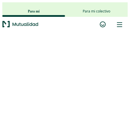
Saltar al contenido principal
Para mi colectivo
Para mí
Unit Linked
Inversión
Explora
Mutualidad
{{productName}}
{{largeDescription}}
3 cestas
Elige tu estrategia