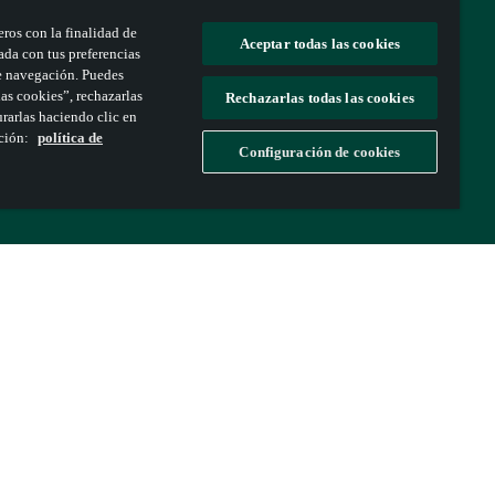
ros con la finalidad de
Aceptar todas las cookies
ada con tus preferencias
 de navegación. Puedes
as cookies”, rechazarlas
Rechazarlas todas las cookies
rarlas haciendo clic en
ación:
política de
Configuración de cookies
 comunidad. Hemos guardado tu progreso y