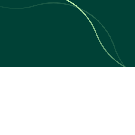
Hola,
Sigamos a
puedes final