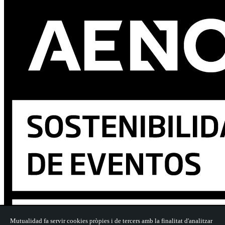
Mutualidad fa servir cookies pròpies i de tercers amb la finalitat d'analitzar