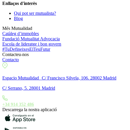
Enllaços d'interès
Qui pot ser mutualista?
Blog
Més Mutualidad
Catàleg d’immobles
Fundació Mutualitat Advocacia
Escola de lideratge i bon govern
#TuDefineixesElTeuFutur
Contacteu-nos
Contacto
Espacio Mutualidad C/ Francisco Silvela, 106. 28002 Madrid
C/ Serrano, 5. 28001 Madrid
+34 914 352 486
Descarrega la nostra aplicació