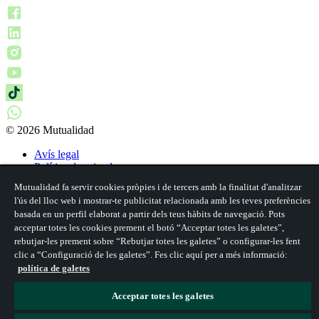
© 2026 Mutualidad
Avís legal
Política de privadesa
Política de galetes
Mutualidad fa servir cookies pròpies i de tercers amb la finalitat d'analitzar
Accessibilitat
l'ús del lloc web i mostrar-te publicitat relacionada amb les teves preferències
Reclamacions i incidències
basada en un perfil elaborat a partir dels teus hàbits de navegació. Pots
acceptar totes les cookies prement el botó “Acceptar totes les galetes”,
rebutjar-les prement sobre “Rebutjar totes les galetes” o configurar-les fent
clic a “Configuració de les galetes”. Fes clic aquí per a més informació:
política de galetes
Acceptar totes les galetes