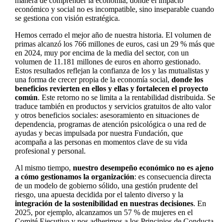
manera de comprender la economía, donde el impacto
económico y social no es incompatible, sino inseparable cuando
se gestiona con visión estratégica.
Hemos cerrado el mejor año de nuestra historia. El volumen de
primas alcanzó los 766 millones de euros, casi un 29 % más que
en 2024, muy por encima de la media del sector, con un
volumen de 11.181 millones de euros en ahorro gestionado.
Estos resultados reflejan la confianza de los y las mutualistas y
una forma de crecer propia de la economía social,
donde los
beneficios revierten en ellos y ellas y fortalecen el proyecto
común
. Este retorno no se limita a la rentabilidad distribuida. Se
traduce también en productos y servicios gratuitos de alto valor
y otros beneficios sociales: asesoramiento en situaciones de
dependencia, programas de atención psicológica o una red de
ayudas y becas impulsada por nuestra Fundación, que
acompaña a las personas en momentos clave de su vida
profesional y personal.
Al mismo tiempo,
nuestro desempeño económico no es ajeno
a cómo gestionamos la organización
: es consecuencia directa
de un modelo de gobierno sólido, una gestión prudente del
riesgo, una apuesta decidida por el talento diverso y la
integración de la sostenibilidad en nuestras decisiones
. En
2025, por ejemplo, alcanzamos un 57 % de mujeres en el
Comité Ejecutivo y nos adherimos a los Principios de Conducta