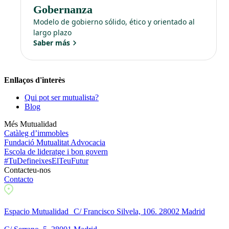
Gobernanza
Modelo de gobierno sólido, ético y orientado al
largo plazo
Saber más
Enllaços d'interès
Qui pot ser mutualista?
Blog
Més Mutualidad
Catàleg d’immobles
Fundació Mutualitat Advocacia
Escola de lideratge i bon govern
#TuDefineixesElTeuFutur
Contacteu-nos
Contacto
Espacio Mutualidad C/ Francisco Silvela, 106. 28002 Madrid